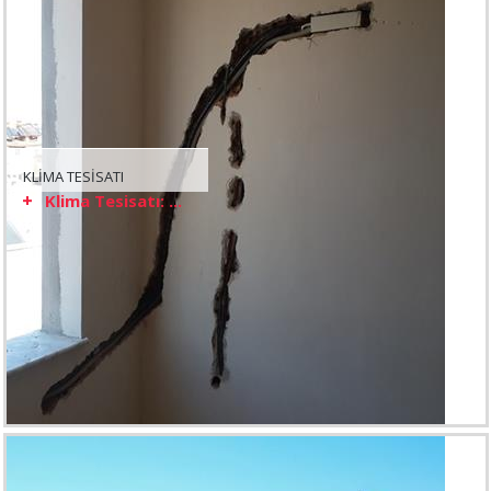
KLİMA TESİSATI
Klima Tesisatı: ...