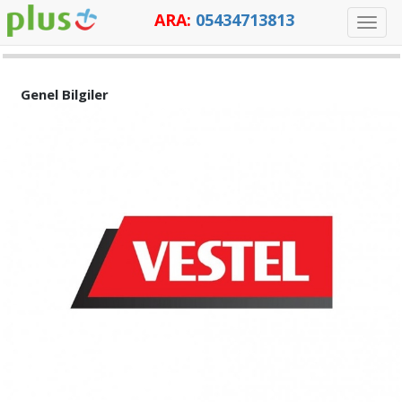
ARA:
05434713813
Toggle
ANTALYA VESTEL KLIMA SERVISI
naviga
Genel Bilgiler