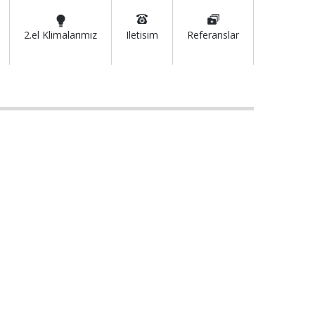
2.el Klimalarımız
Iletisim
Referanslar