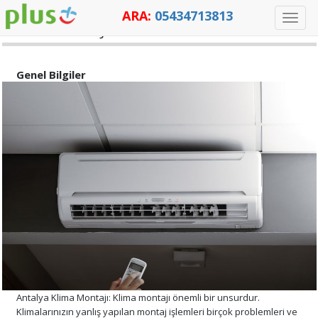
ARA:
05434713813
Toggle
KLİMA MONTAJI
naviga
Genel Bilgiler
Antalya Klima Montajı: Klima montajı önemli bir unsurdur.
Klimalarınızın yanlış yapılan montaj işlemleri birçok problemleri ve