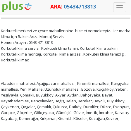
ARA:
05434713813
Toggle
KORKUTELI KLIMA SERVISI
naviga
Korkuteli merkezi ve çevre mahallerinine hizmet vermekteyiz. Her marka
klima için Bakım Arıza Montaj Servisi
Hemen Arayın : 0543 471 3813
Korkuteli klima servisi, Korkuteli klima tamiri, Korkuteli klima bakımı,
Korkuteli klima montajı, Korkuteli klima arızası, Korkuteli klima temizliği,
Korkuteli klimacı
Alaaddin mahallesi, Aşağıpazar mahallesi , Kiremitli mahallesi, Karşıyaka
mahallesi, Yeni Mahalle, Uzunoluk mahallesi, Bozova, Küçükköy, Yelten,
Yeşilyayla, Çomaklı, Büyükköy, Akyar, Avdan, Bahçeyaka, Bayat,
Bayatbademleri, Bahçelievler, Beğiş, Belen, Bereket, Beydili, Büyükköy,
Çaykenarı, Çıvgalar, Çomaklı, Çukurca, Datköy, Duraliler, Düzce, Esenyurt,
Garipçe, Göçerler, Gökçeyaka, Gümüşlü, Güzle, İmecik, İmrahor, Karataş,
Kayabaşı, Kemerağzı, Kırkpınar, Kiremitli, Köseler, Kozağacı,Kevser,