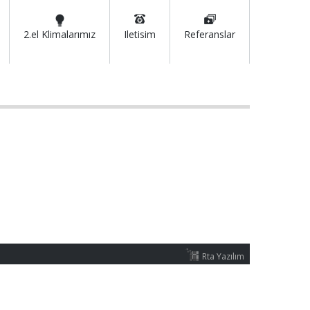
2.el Klimalarımız
Iletisim
Referanslar
Rta Yazılım